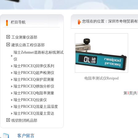
您现在的位置：深圳市奇翎贸易有限
栏目导航
工业测量仪器部
建筑公路工程仪器部
瑞士Zehntner道路标志标线测试
仪
瑞士PROCEQ回弹仪系列
瑞士PROCEQ超声检测仪
电阻率测试仪Resipod
瑞士PROCEQ保护层测量
瑞士PROCEQ锈蚀分析仪
瑞士PROCEQ电阻率测量
第
1
页|共
瑞士PROCEQ拉拔仪
瑞士PROCEQ混凝土温湿度
瑞士PROCEQ混凝土雷达
线切割消耗品部
客户留言